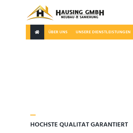
ÜBER UNS
UNSERE DIENSTLEISTUNGEN
SEARCH THIS WEBSITE
H
Ö
C
H
S
T
E
Q
U
A
L
I
T
Ä
T
G
A
R
A
N
T
I
E
R
T