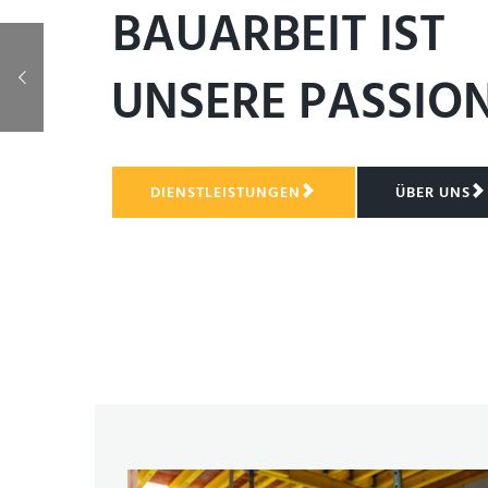
BAUARBEIT IST
U
N
S
E
R
E
P
A
S
S
I
O
DIENSTLEISTUNGEN
ÜBER UNS